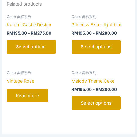
Related products
This
This
Cake 蛋糕系列
Cake 蛋糕系列
product
product
Kuromi Castle Design
Princess Elsa – light blue
has
has
RM
195.00
–
RM
275.00
RM
195.00
–
RM
280.00
multiple
multiple
variants.
variants
Select options
Select options
The
The
options
options
may
may
This
be
be
Cake 蛋糕系列
Cake 蛋糕系列
product
chosen
chosen
Vintage Rose
Melody Theme Cake
has
on
on
RM
195.00
–
RM
280.00
multiple
the
the
Read more
variants
product
product
Select options
The
page
page
options
may
be
chosen