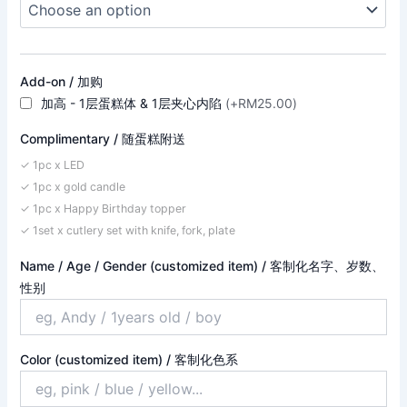
Add-on / 加购
加高 - 1层蛋糕体 & 1层夹心内陷
(+RM25.00)
Complimentary / 随蛋糕附送
✓ 1pc x LED
✓ 1pc x gold candle
✓ 1pc x Happy Birthday topper
✓ 1set x cutlery set with knife, fork, plate
Name / Age / Gender (customized item) / 客制化名字、岁数、
性别
Color (customized item) / 客制化色系