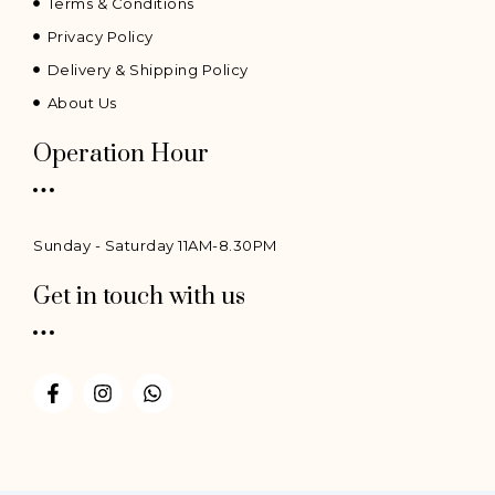
Terms & Conditions
Privacy Policy
Delivery & Shipping Policy
About Us
Operation Hour
Sunday - Saturday 11AM-8.30PM
Get in touch with us
F
I
W
a
n
h
c
s
a
e
t
t
b
a
s
o
g
a