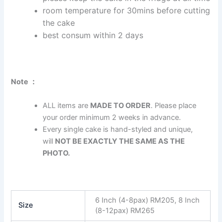
room temperature for 30mins before cutting
the cake
best consum within 2 days
Note ：
ALL items are
MADE TO ORDER
. Please place
your order minimum 2 weeks in advance.
Every single cake is hand-styled and unique,
will
NOT BE EXACTLY THE SAME AS THE
PHOTO.
6 Inch (4-8pax) RM205, 8 Inch
Size
(8-12pax) RM265