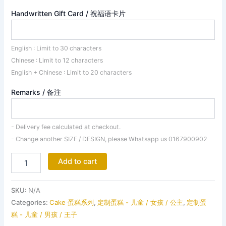
Handwritten Gift Card / 祝福语卡片
English : Limit to 30 characters
Chinese : Limit to 12 characters
English + Chinese : Limit to 20 characters
Remarks / 备注
- Delivery fee calculated at checkout.
- Change another SIZE / DESIGN, please Whatsapp us 0167900902
Add to cart
SKU:
N/A
Categories:
Cake 蛋糕系列
,
定制蛋糕 - 儿童 / 女孩 / 公主
,
定制蛋
糕 - 儿童 / 男孩 / 王子