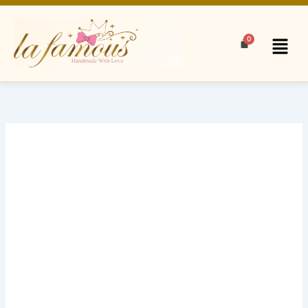
Skip
to
Menu
content
Paw
Patrol
Theme
Cake
汪
汪
队
主
题
蛋
糕
quantity