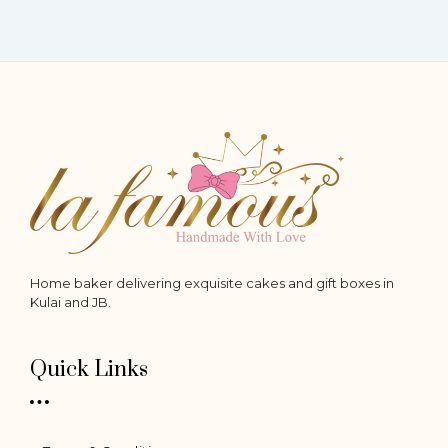
on
the
product
page
Home baker delivering exquisite cakes and gift boxes in
Kulai and JB.
Quick Links